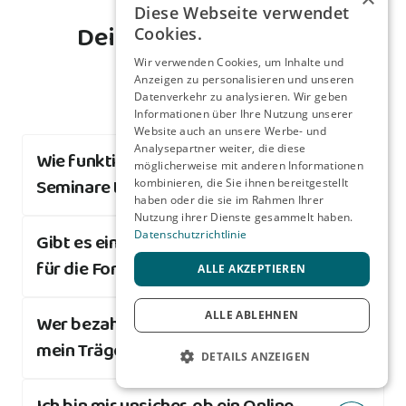
Diese Webseite verwendet
Deine Fragen – meine 
Cookies.
Wir verwenden Cookies, um Inhalte und
Anzeigen zu personalisieren und unseren
Datenverkehr zu analysieren. Wir geben
Informationen über Ihre Nutzung unserer
Website auch an unsere Werbe- und
Analysepartner weiter, die diese
Wie funktionieren die Online-
möglicherweise mit anderen Informationen
Seminare technisch?
kombinieren, die Sie ihnen bereitgestellt
haben oder die sie im Rahmen Ihrer
Ganz einfach: Du bekommst direkt nach der 
Nutzung ihrer Dienste gesammelt haben.
Datenschutzrichtlinie
Gibt es eine Teilnahmebescheinigung 
Buchung einen Zoom-Link zugeschickt, klickst 
für die Fortbildungsstunden?
dich zum Startzeitpunkt rein und los geht’s! Du 
ALLE AKZEPTIEREN
brauchst nur ein internetfähiges Gerät mit 
Ja selbstverständlich! Du erhältst im Anschluss 
Kamera und Mikrofon. 
ALLE ABLEHNEN
Wer bezahlt das Seminar – ich oder 
an das Seminar eine offizielle 
mein Träger?
Teilnahmebescheinigung.
Die Seminare finden meist abends von 18:00 bis 
DETAILS ANZEIGEN
21:00 Uhr statt. Ideal nach dem Arbeitstag.
Beides ist möglich. Manche Teilnehmende 
UNBEDINGT ERFORDERLICH